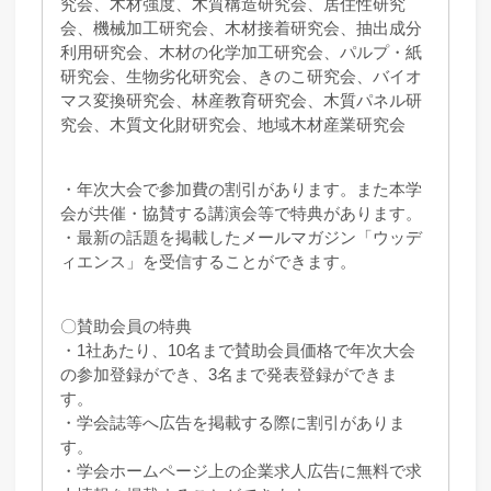
究会、木材強度、木質構造研究会、居住性研究
会、機械加工研究会、木材接着研究会、抽出成分
利用研究会、木材の化学加工研究会、パルプ・紙
研究会、生物劣化研究会、きのこ研究会、バイオ
マス変換研究会、林産教育研究会、木質パネル研
究会、木質文化財研究会、地域木材産業研究会
・年次大会で参加費の割引があります。また本学
会が共催・協賛する講演会等で特典があります。
・最新の話題を掲載したメールマガジン「ウッデ
ィエンス」を受信することができます。
〇賛助会員の特典
・1社あたり、10名まで賛助会員価格で年次大会
の参加登録ができ、3名まで発表登録ができま
す。
・学会誌等へ広告を掲載する際に割引がありま
す。
・学会ホームページ上の企業求人広告に無料で求