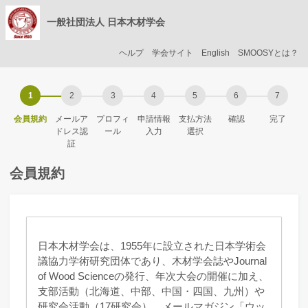
一般社団法人 日本木材学会
ヘルプ
学会サイト
English
SMOOSYとは？
会員規約
メールア
プロフィ
申請情報
支払方法
確認
完了
ドレス認
ール
入力
選択
証
会員規約
日本木材学会は、1955年に設立された日本学術会
議協力学術研究団体であり、木材学会誌やJournal
of Wood Scienceの発行、年次大会の開催に加え、
支部活動（北海道、中部、中国・四国、九州）や
研究会活動（17研究会）、メールマガジン「ウッ